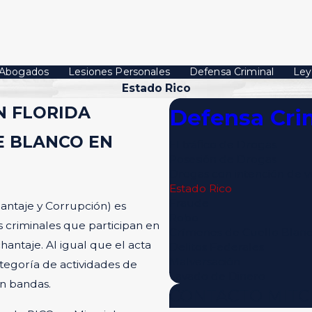
Abogados
Lesiones Personales
Defensa Criminal
Ley
Estado Rico
N FLORIDA
Defensa Cri
E BLANCO EN
El tráfico de Drogas
Posesión de Drogas
Drogas con intención de v
Estado Rico
Fraude
hantaje y Corrupción) es
Robo
s criminales que participan en
Crímenes de Cuello Blan
antaje. Al igual que el acta
Delitos Federales
Malversación
ategoría de actividades de
Lavado de Dinero
on bandas.
CONTACTO MITCH