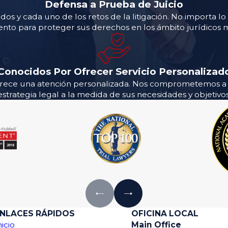
Defensa a Prueba de Juicio
dos y cada uno de los retos de la litigación. No importa l
nto para proteger sus derechos en los ámbito jurídicos 
Conocidos Por Ofrecer Servicio Personalizad
erece una atención personalizada. Nos comprometemos a 
estrategia legal a la medida de sus necesidades y objetivos
NLACES RÁPIDOS
OFICINA LOCAL
nicio
Main Office