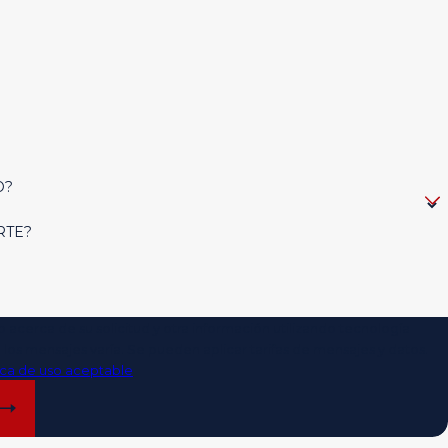
O?
RTE?
 acerca de su solicitud y otra información utilizando tecnología
los mensajes varía. Se pueden aplicar tarifas de mensajes y datos.
tica de uso aceptable