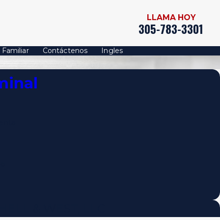
LLAMA HOY
305-783-3301
 Familiar
Contáctenos
Ingles
minal
enta
co
ELL & WEST, LLC