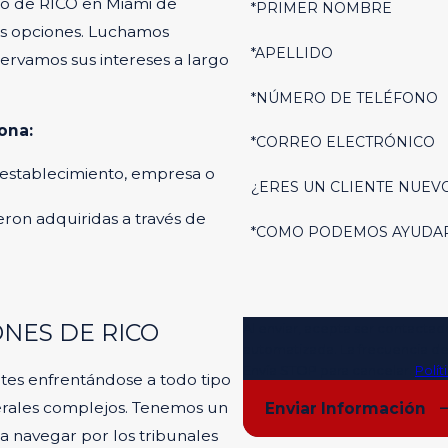
do de RICO en Miami de
*PRIMER NOMBRE
sus opciones. Luchamos
*APELLIDO
ervamos sus intereses a largo
*NÚMERO DE TELÉFONO
ona:
*CORREO ELECTRÓNICO
n establecimiento, empresa o
¿ERES UN CLIENTE NUEV
on adquiridas a través de
*COMO PODEMOS AYUDA
NES DE RICO
Al enviar, acepta ser contactado
automatizada. La frecuencia de 
Envía STOP para cancelar.
Polí
tes enfrentándose a todo tipo
erales complejos. Tenemos un
Enviar Información
 navegar por los tribunales