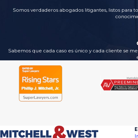
Somos verdaderos abogados litigantes, listos para to
conocimie
Sabemos que cada caso es único y cada cliente se m
E
I