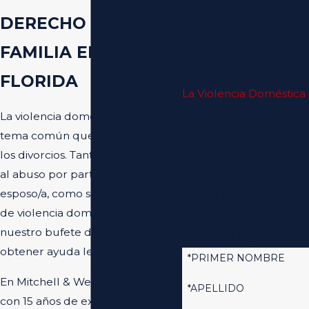
Manutención infantil
DERECHO DE
Divorcio Militar
El Divorcio de
FAMILIA EN
Colaboración
Acuerdos de Pre y Post
FLORIDA
Nuptial
La Violencia Doméstica
Paternidad
La violencia doméstica es un
Pensión Alimenticia
tema común que surge durante
Dependencia de
Menores Infantil y
los divorcios. Tanto si se enfrenta
División de Bienes y
al abuso por parte de su
Activos
esposo/a, como si ha sido acusado
CONTACTO
de violencia doméstica, acuda a
MITCHELL &
nuestro bufete de abogados para
WEST, LLC TODAY
obtener ayuda legal.
*PRIMER NOMBRE
En Mitchell & West LLC, contamos
*APELLIDO
con 15 años de experiencia legal