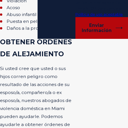
Violación
tarifas de mensajes y datos.
Acoso
Envía STOP para cancelar.
Abuso infantil
Política de uso aceptable
Puesta en peligro de menores
Enviar
Daños a la propiedad
Información
OBTENER ÓRDENES
DE ALEJAMIENTO
Si usted cree que usted o sus
hijos corren peligro como
resultado de las acciones de su
esposo/a, compañero/a o ex
esposo/a, nuestros abogados de
violencia doméstica en Miami
pueden ayudarle. Podemos
ayudarle a obtener órdenes de