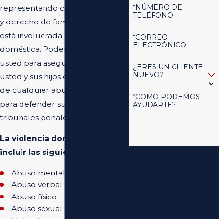
*NÚMERO DE
representando casos de divorcio
TELÉFONO
y derecho de familia en los que
está involucrada la violencia
*CORREO
ELECTRÓNICO
doméstica. Podemos trabajar con
usted para asegurarnos de que
¿ERES UN CLIENTE
NUEVO?
usted y sus hijos están protegidos
de cualquier abuso, así como
*COMO PODEMOS
para defender sus intereses en
AYUDARTE?
tribunales penales y de familia.
La violencia doméstica puede
Al enviar, acepta ser
incluir las siguientes acciones:
contactado acerca de su
solicitud y otra información
Abuso mental/emocional
utilizando tecnología
Abuso verbal
automatizada. La
Abuso físico
frecuencia de los mensajes
Abuso sexual
varía. Se pueden aplicar