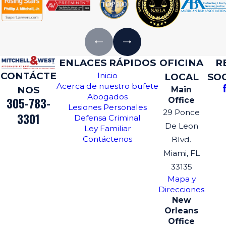
ENLACES RÁPIDOS
OFICINA
R
CONTÁCTE
Inicio
LOCAL
SO
Acerca de nuestro bufete
NOS
Main
Abogados
305-783-
Office
Lesiones Personales
29 Ponce
3301
Defensa Criminal
De Leon
Ley Familiar
Contáctenos
Blvd.
Miami, FL
33135
Mapa y
Direcciones
New
Orleans
Office