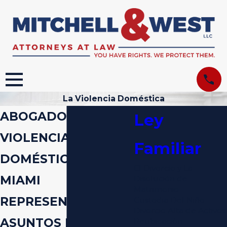
La Violencia Doméstica
ABOGADO DE
Ley
VIOLENCIA
Familiar
DOMÉSTICA EN
El Divorcio y La
MIAMI
Disolución de
Matrimonio
REPRESENTANDO
Custodia Del Niño
Divorcio Alta de Activos
ASUNTOS DE
Reubicación